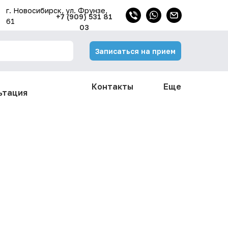
г. Новосибирск, ул. Фрунзе,
+7 (909) 531 81
61
03
Записаться на прием
н
Контакты
Еще
ьтация
Записаться