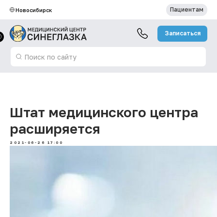
Пациентам
Новосибирск
Записаться
Поиск по сайту
Штат медицинского центра
расширяется
2021-06-26 17:00
Записаться на прием
Новости
Вакан
Акции и
Запись к врачу
Специалисты
скидки