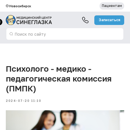
Пациентам
Новосибирск
Записаться
Поиск по сайту
Психолого - медико -
педагогическая комиссия
(ПМПК)
Записаться на прием
2024-07-20 11:10
Новости
Вакан
Акции и
Запись к врачу
Специалисты
скидки